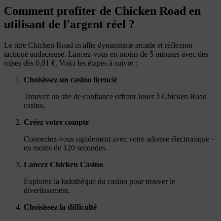
Comment profiter de Chicken Road en
utilisant de l'argent réel ?
Le titre Chicken Road m allie dynamisme arcade et réflexion
tactique audacieuse. Lancez-vous en moins de 5 minutes avec des
mises dès 0,01 €. Voici les étapes à suivre :
Choisissez un casino licencié
Trouvez un site de confiance offrant Jouer à Chicken Road
casino.
Créez votre compte
Connectez-vous rapidement avec votre adresse électronique –
en moins de 120 secondes.
Lancez Chicken Casino
Explorez la ludothèque du casino pour trouver le
divertissement.
Choisissez la difficulté