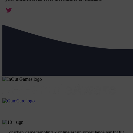
chicken-gamegambling-k.online est un projet lancé par InOut