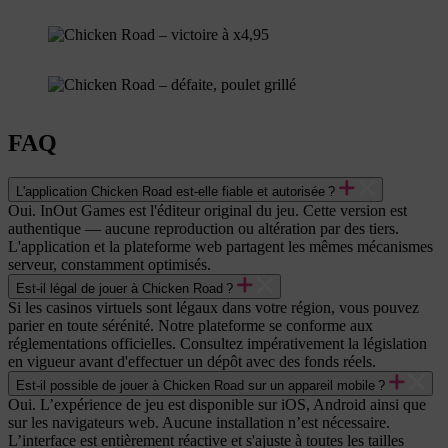
FAQ
L'application Chicken Road est-elle fiable et autorisée ?
Oui. InOut Games est l'éditeur original du jeu. Cette version est
authentique — aucune reproduction ou altération par des tiers.
L'application et la plateforme web partagent les mêmes mécanismes
serveur, constamment optimisés.
Est-il légal de jouer à Chicken Road ?
Si les casinos virtuels sont légaux dans votre région, vous pouvez
parier en toute sérénité. Notre plateforme se conforme aux
réglementations officielles. Consultez impérativement la législation
en vigueur avant d'effectuer un dépôt avec des fonds réels.
Est-il possible de jouer à Chicken Road sur un appareil mobile ?
Oui. L’expérience de jeu est disponible sur iOS, Android ainsi que
sur les navigateurs web. Aucune installation n’est nécessaire.
L’interface est entièrement réactive et s'ajuste à toutes les tailles